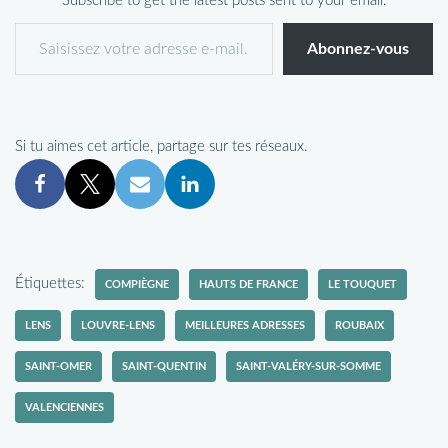
Subscribe to get the latest posts sent to your email.
Abonnez-vous
Si tu aimes cet article, partage sur tes réseaux.
Étiquettes:
COMPIÈGNE
HAUTS DE FRANCE
LE TOUQUET
LENS
LOUVRE-LENS
MEILLEURES ADRESSES
ROUBAIX
SAINT-OMER
SAINT-QUENTIN
SAINT-VALÉRY-SUR-SOMME
VALENCIENNES