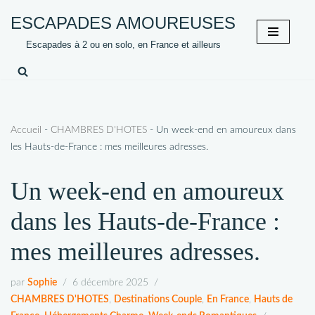
ESCAPADES AMOUREUSES
Aller
Escapades à 2 ou en solo, en France et ailleurs
au
contenu
Accueil
-
CHAMBRES D'HOTES
-
Un week-end en amoureux dans
les Hauts-de-France : mes meilleures adresses.
Un week-end en amoureux
dans les Hauts-de-France :
mes meilleures adresses.
par
Sophie
6 décembre 2025
CHAMBRES D'HOTES
,
Destinations Couple
,
En France
,
Hauts de