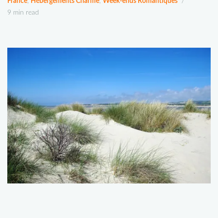
France
,
Hébergements Charme
,
Week-ends Romantiques
9 min read