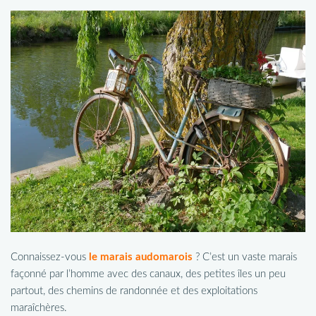
Connaissez-vous
le marais audomarois
? C’est un vaste marais
façonné par l’homme avec des canaux, des petites îles un peu
partout, des chemins de randonnée et des exploitations
maraîchères.