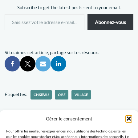
Subscribe to get the latest posts sent to your email.
Abonnez-vous
Si tu aimes cet article, partage sur tes réseaux.
Étiquettes:
CHÂTEAU
OISE
VILLAGE
Gérer le consentement
Pour offrir les meilleures expériences, nous utilisons des technologies telles
Politique-confidentialités
Travaillons ensemble
que les cookies pour stocker et/ou accéder aux informations des appareils. Le