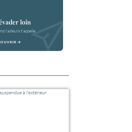
évader loin
d l'ailleurs t'appelle
COUVRIR