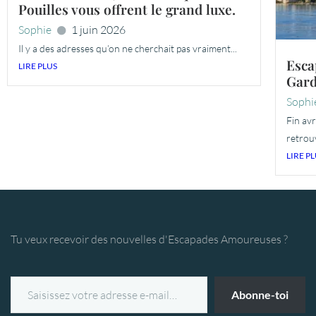
Pouilles vous offrent le grand luxe.
Sophie
1 juin 2026
Il y a des adresses qu’on ne cherchait pas vraiment...
Esca
LIRE PLUS
Gard
Sophi
Fin avr
retrouv
LIRE P
Tu veux recevoir des nouvelles d'Escapades Amoureuses ?
Abonne-toi