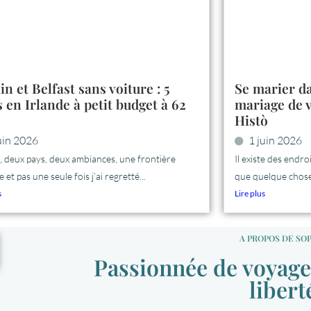
in et Belfast sans voiture : 5
Se marier da
s en Irlande à petit budget à 62
mariage de v
Histò
uin 2026
1 juin 2026
s, deux pays, deux ambiances, une frontière
Il existe des end
e et pas une seule fois j’ai regretté...
que quelque chose 
s
Lire plus
A PROPOS DE SO
Passionnée de voyage,
libert