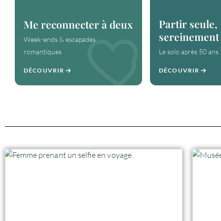
Partir seule,
Me reconnecter à deux
sereinement
Week-ends & escapades
romantiques
Le solo après 50 ans
DÉCOUVRIR
DÉCOUVRIR