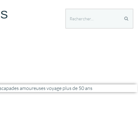
ES
ER APRES 50 ANS
SPECTACLES ET SORTIES