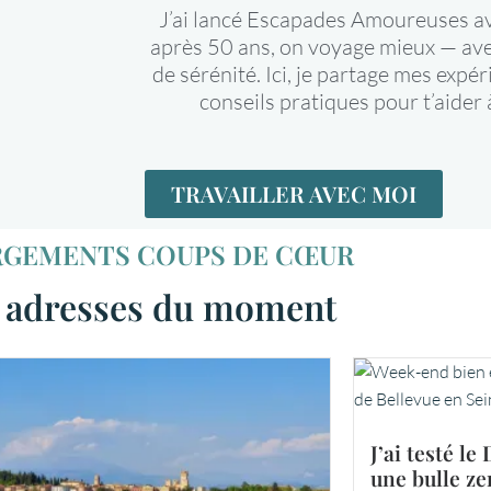
J’ai lancé Escapades Amoureuses av
après 50 ans, on voyage mieux — avec
de sérénité. Ici, je partage mes exp
conseils pratiques pour t’aider 
TRAVAILLER AVEC MOI
GEMENTS COUPS DE CŒUR
 adresses du moment
J’ai testé l
une bulle ze