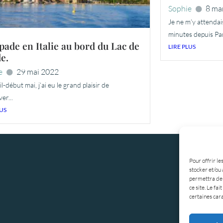
Sophie
8 ma
Je ne m’y attenda
minutes depuis Pari
pade en Italie au bord du Lac de
LIRE PLUS
e.
e
29 mai 2022
il-début mai, j’ai eu le grand plaisir de
er...
LUS
Pour offrir le
stocker et/ou 
permettra de 
ce site. Le fa
certaines cara