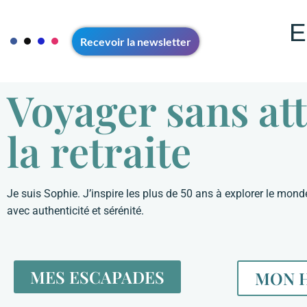
E
Aller
Recevoir la newsletter
au
contenu
Voyager sans at
ACCUEIL
VOYAGE SOLO 50+
VOYAGE EN COUPLE 5
CONTACT
A PROPOS
la retraite
Je suis Sophie. J’inspire les plus de 50 ans à explorer le mon
avec authenticité et sérénité.
MES ESCAPADES
MON H