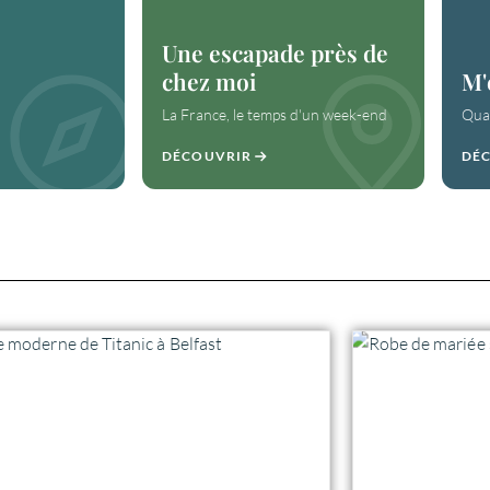
Une escapade près de
chez moi
M'
La France, le temps d'un week-end
Quan
DÉCOUVRIR
DÉ