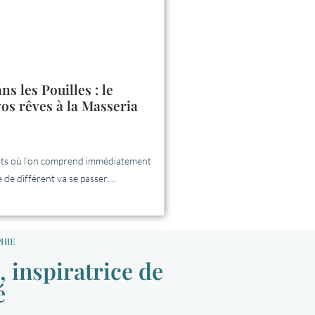
ns les Pouilles : le
os rêves à la Masseria
roits où l’on comprend immédiatement
de différent va se passer....
PHIE
 inspiratrice de
é