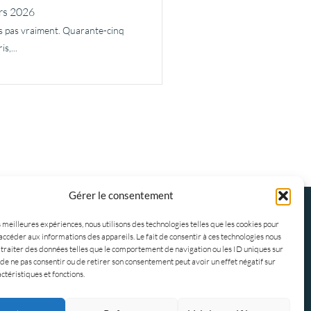
rs 2026
is pas vraiment. Quarante-cinq
s,...
Gérer le consentement
Politique-confidentialités
Travaillons ensemble
s meilleures expériences, nous utilisons des technologies telles que les cookies pour
accéder aux informations des appareils. Le fait de consentir à ces technologies nous
traiter des données telles que le comportement de navigation ou les ID uniques sur
it de ne pas consentir ou de retirer son consentement peut avoir un effet négatif sur
ctéristiques et fonctions.