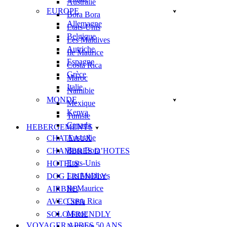
Australie
EUROPE
Bora Bora
Allemagne
Etats-Unis
Belgique
Les Maldives
Autriche
Ile Maurice
Espagne
Costa Rica
Grèce
Maroc
Italie
Namibie
MONDE
Mexique
Kenya
Tunisie
Canada
HEBERGEMENTS
Australie
CHATEAUX
Bora Bora
CHAMBRES D’HOTES
Etats-Unis
HOTELS
Les Maldives
DOG FRIENDLY
Ile Maurice
AIRBNB
Costa Rica
AVEC SPA
Maroc
SOLO-FRIENDLY
VOYAGER APRES 50 ANS
Namibie