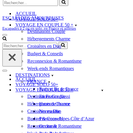
ACCUEIL
ESCAPADES AMOUREUSES
VOYAGE SOLO 50+
VOYAGE EN COUPLE 50 +
Escapades à 2 ou en solo, en France et ailleurs
Destinations Couple
Hébergements Charme
Croisières en Duo
Budget & Conseils
Reconnexion & Romantisme
Week-ends Romantiques
DESTINATIONS
ACCUEIL
FRANCE
VOYAGE SOLO 50+
Paris et Ile de France
VOYAGE EN COUPLE 50 +
Destinations Couple
En France Aussi
Hébergements Charme
Hauts de France
Croisières en Duo
Normandie
Budget & Conseils
Provence-Alpes-Côte d’Azur
Reconnexion & Romantisme
Occitanie