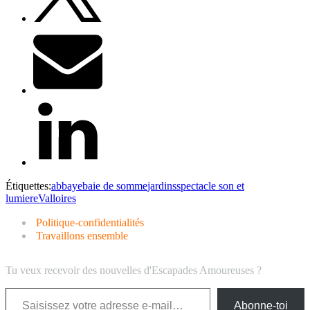
Étiquettes:
abbaye
baie de somme
jardins
spectacle son et
lumiere
Valloires
Politique-confidentialités
Travaillons ensemble
Tu veux recevoir des nouvelles d'Escapades Amoureuses ?
Abonne-toi