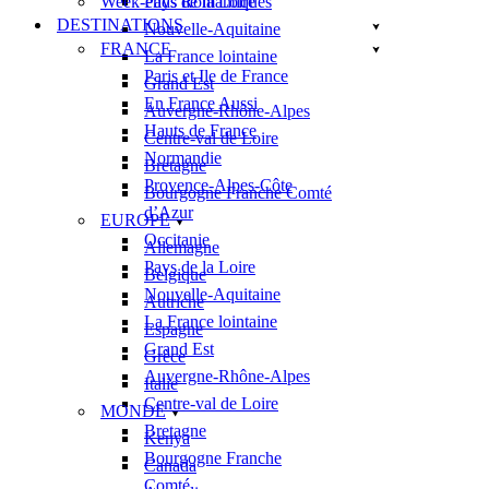
Week-ends Romantiques
Pays de la Loire
DESTINATIONS
Nouvelle-Aquitaine
FRANCE
La France lointaine
Paris et Ile de France
Grand Est
En France Aussi
Auvergne-Rhône-Alpes
Hauts de France
Centre-val de Loire
Normandie
Bretagne
Provence-Alpes-Côte
Bourgogne Franche Comté
d’Azur
EUROPE
Occitanie
Allemagne
Pays de la Loire
Belgique
Nouvelle-Aquitaine
Autriche
La France lointaine
Espagne
Grand Est
Grèce
Auvergne-Rhône-Alpes
Italie
Centre-val de Loire
MONDE
Bretagne
Kenya
Bourgogne Franche
Canada
Comté