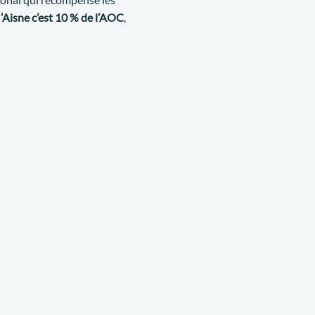
 ’Aisne c’est 10
% de l’AOC
,