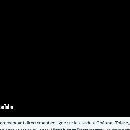
ommandant directement en ligne sur le site de à Château-Thierry, e
oducteurs issue du label «
Vignobles et Découvertes
», un label na