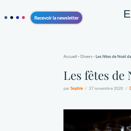
E
Aller
Recevoir la newsletter
au
contenu
ACCUEIL
VOYAGE SOLO 50+
VOYAGE EN COUPLE 5
CONTACT
A PROPOS
Accueil
-
Divers
-
Les fêtes de Noël dan
Les fêtes de 
par
Sophie
27 novembre 2020