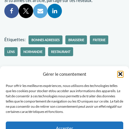
Si tu aimes cet article, partage sur tes réseaux.
Étiquettes:
BONNES ADRESSES
BRASSERIE
FRITERIE
LENS
NORMANDIE
RESTAURANT
Gérer le consentement
Pour offrir les meilleures expériences, nous utilisons des technologies telles
Politique-confidentialités
Travaillons ensemble
que les cookies pour stocker et/ou accéder aux informations des appareils. Le
fait de consentir à ces technologies nous permettra de traiter des données
Tu veux recevoir des nouvelles d'Escapades Amoureuses ?
telles que le comportement de navigation ou les ID uniques sur ce site. Le fait de
ne pas consentir ou de retirer son consentement peut avoir un effet négatif sur
certaines caractéristiques et fonctions.
Abonne-toi
Accepter