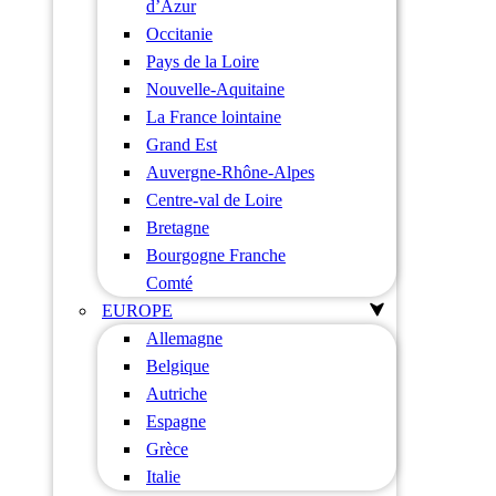
d’Azur
Occitanie
Pays de la Loire
Nouvelle-Aquitaine
La France lointaine
Grand Est
Auvergne-Rhône-Alpes
Centre-val de Loire
Bretagne
Bourgogne Franche
Comté
EUROPE
Allemagne
Belgique
Autriche
Espagne
Grèce
Italie