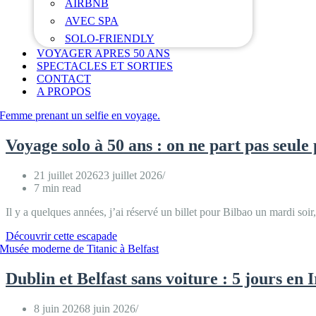
AIRBNB
AVEC SPA
SOLO-FRIENDLY
VOYAGER APRES 50 ANS
SPECTACLES ET SORTIES
CONTACT
A PROPOS
Voyage solo à 50 ans : on ne part pas seule
21 juillet 2026
23 juillet 2026
7 min read
Il y a quelques années, j’ai réservé un billet pour Bilbao un mardi so
Voyage
Découvrir cette escapade
solo
à
50
Dublin et Belfast sans voiture : 5 jours en 
ans
:
8 juin 2026
8 juin 2026
on