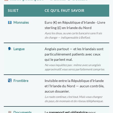
SUJET
CE QU’IL FAUT SAVOIR
Monnaies
Euro (€) en République d’Irlande · Livre
sterling (£) en Irlande du Nord
Ayez les deux, ou une carte bancaire sans frais
de change — indispensable à Belfast.
Langue
Anglais partout — et les Irlandais sont
particulièrement patients avec ceux
qui le parlent mal.
Ne vous inquiétez pas : même avec un anglais
approximatif, vous serez parfaitement comprise.
Frontière
Invisible entre la République d’Irlande
et l’Irlande du Nord — aucun contrôle,
aucun douanier.
La route continue, c’est tout. Mais vous changez
de pays, de monnaie et de réseau téléphonique.
Documents
Le
passeport est obligatoire
pour