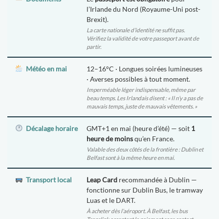
l’Irlande du Nord (Royaume-Uni post-
Brexit).
La carte nationale d’identité ne suffit pas.
Vérifiez la validité de votre passeport avant de
partir.
Météo en mai
12–16°C · Longues soirées lumineuses
· Averses possibles à tout moment.
Imperméable léger indispensable, même par
beau temps. Les Irlandais disent : « Il n’y a pas de
mauvais temps, juste de mauvais vêtements. »
Décalage horaire
GMT+1 en mai (heure d’été) — soit
1
heure de moins
qu’en France.
Valable des deux côtés de la frontière : Dublin et
Belfast sont à la même heure en mai.
Transport local
Leap Card
recommandée à Dublin —
fonctionne sur Dublin Bus, le tramway
Luas et le DART.
À acheter dès l’aéroport. À Belfast, les bus