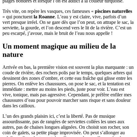
plages bondées et lorsque l’on est addict à la couleur turquoise.
Très vite, on repère les vasques, ces fameuses «
piscines naturelles
» qui ponctuent
la Roanne
. L’eau y est claire, vive, parfois d’un
vert presque irréel. On se gare dès que l’on peut, on attrape le sac, la
serviette, la gourde, et l’on descend vers le lit de la rivière. C’est un
peu escarpé, j’avoue, mais le bruit de l’eau nous appelle !
Un moment magique au milieu de la
nature
Arrivée en bas, la première vision est souvent la plus marquante : un
coude de rivière, des rochers polis par le temps, quelques arbres qui
dessinent des zones d’ombre, et cette eau fraîche qui glisse entre les
pierres. On enlève les chaussures, on pose le sac, et la tentation est
immédiate : mettre au moins les pieds, juste pour voir. L’eau est
vive, tonique, mais pas agressive. Cependant, je préfère enfiler mes
chaussures d’eau pour pouvoir marcher sans risque et sans douleur
dans les cailloux.
L’un des grands plaisirs ici, c’est la liberté. Pas de musique
assourdissante, pas de rangées de serviettes collées les unes aux
autres, pas de chaises longues alignées. On choisit son rocher, son
coin de galets, sa petite plage improvisée. On peut s’allonger au