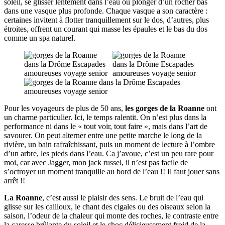
soleil, se glisser lentement dans l’eau ou plonger d’un rocher bas
dans une vasque plus profonde. Chaque vasque a son caractère :
certaines invitent à flotter tranquillement sur le dos, d’autres, plus
étroites, offrent un courant qui masse les épaules et le bas du dos
comme un spa naturel.
Pour les voyageurs de plus de 50 ans,
les gorges de la Roanne
ont
un charme particulier. Ici, le temps ralentit. On n’est plus dans la
performance ni dans le « tout voir, tout faire », mais dans l’art de
savourer. On peut alterner entre une petite marche le long de la
rivière, un bain rafraîchissant, puis un moment de lecture à l’ombre
d’un arbre, les pieds dans l’eau. Ca j’avoue, c’est un peu rare pour
moi, car avec Jagger, mon jack russel, il n’est pas facile de
s’octroyer un moment tranquille au bord de l’eau !! Il faut jouer sans
arrêt !!
La Roanne
, c’est aussi le plaisir des sens. Le bruit de l’eau qui
glisse sur les cailloux, le chant des cigales ou des oiseaux selon la
saison, l’odeur de la chaleur qui monte des roches, le contraste entre
la caresse brûlante du soleil et le choc délicieusement froid de la