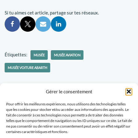
Si tu aimes cet article, partage sur tes réseaux.
Étiquettes:
MUSÉE
MUSÉE AVIATION
MUSÉE VOITURE ABARTH
Gérer le consentement
Pour offrir les meilleures expériences, nous utilisons des technologies telles
Politique-confidentialités
Travaillons ensemble
que les cookies pour stocker et/ou accéder aux informations des appareils. Le
fait de consentir à ces technologies nous permettra de traiter des données
Tu veux recevoir des nouvelles d'Escapades Amoureuses ?
telles que le comportement de navigation ou les ID uniques sur ce site. Le fait de
ne pas consentir ou de retirer son consentement peut avoir un effet négatif sur
certaines caractéristiques et fonctions.