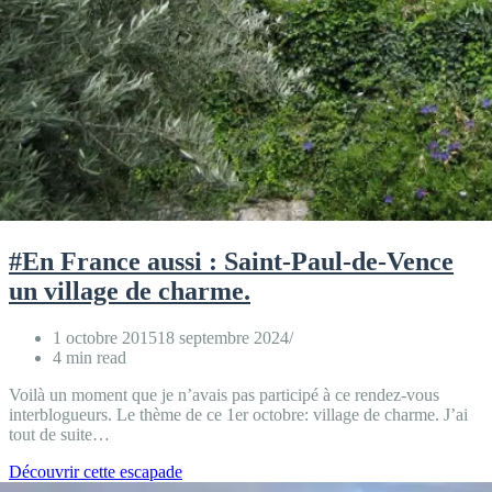
#En France aussi : Saint-Paul-de-Vence
un village de charme.
1 octobre 2015
18 septembre 2024
4 min read
Voilà un moment que je n’avais pas participé à ce rendez-vous
interblogueurs. Le thème de ce 1er octobre: village de charme. J’ai
tout de suite…
#En
Découvrir cette escapade
France