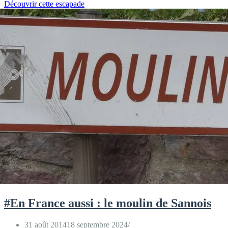
#En
Découvrir cette escapade
France
aussi
:
Le
Tréport
by
night
#En France aussi : le moulin de Sannois
31 août 2014
18 septembre 2024