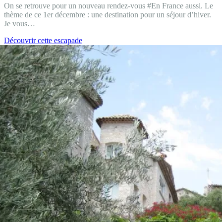
On se retrouve pour un nouveau rendez-vous #En France aussi. Le
thème de ce 1er décembre : une destination pour un séjour d’hiver.
Je vous…
#En
Découvrir cette escapade
France
aussi
:
une
destination
pour
un
séjour
d’hiver
(concours
inside)