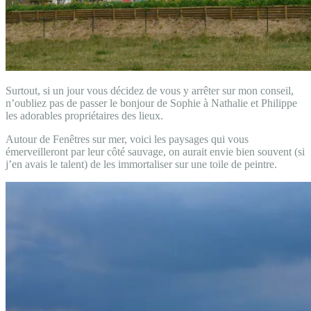
Surtout, si un jour vous décidez de vous y arrêter sur mon conseil,
n’oubliez pas de passer le bonjour de Sophie à Nathalie et Philippe
les adorables propriétaires des lieux.
Autour de Fenêtres sur mer, voici les paysages qui vous
émerveilleront par leur côté sauvage, on aurait envie bien souvent (si
j’en avais le talent) de les immortaliser sur une toile de peintre.