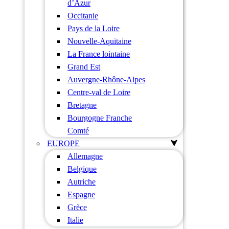
d’Azur
Occitanie
Pays de la Loire
Nouvelle-Aquitaine
La France lointaine
Grand Est
Auvergne-Rhône-Alpes
Centre-val de Loire
Bretagne
Bourgogne Franche
Comté
EUROPE
Allemagne
Belgique
Autriche
Espagne
Grèce
Italie