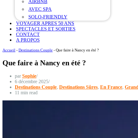
AIRBNB
AVEC SPA
SOLO-FRIENDLY
VOYAGER APRES 50 ANS
SPECTACLES ET SORTIES
CONTACT
A PROPOS
Accueil
-
Destinations Couple
-
Que faire à Nancy en été ?
Que faire à Nancy en été ?
par
Sophie
6 décembre 2025
Destinations Couple
,
Destinations Sûres
,
En France
,
Grand
11 min read