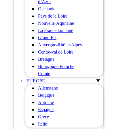
d’Azur
Occitanie
Pays de la Loire
Nouvelle-Aquitaine
La France lointaine
Grand Est
Auvergne-Rhône-Alpes
Centre-val de Loire
Bretagne
Bourgogne Franche
Comté
EUROPE
Allemagne
Belgique
Autriche
Espagne
Grèce
Italie