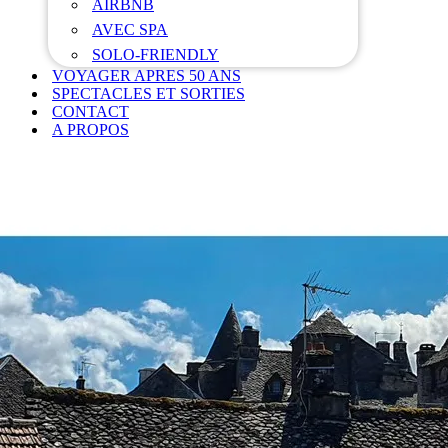
AIRBNB
AVEC SPA
SOLO-FRIENDLY
VOYAGER APRES 50 ANS
SPECTACLES ET SORTIES
CONTACT
A PROPOS