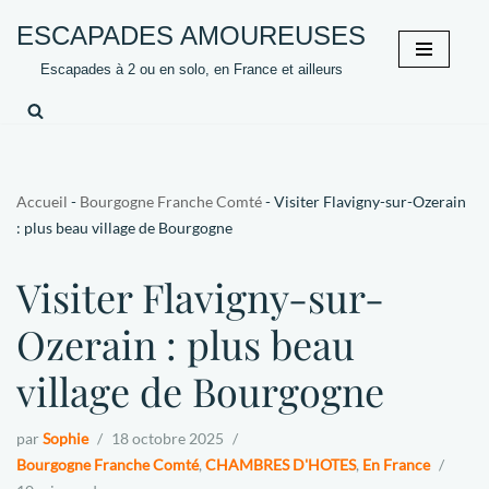
ESCAPADES AMOUREUSES
Aller
Escapades à 2 ou en solo, en France et ailleurs
au
contenu
Accueil
-
Bourgogne Franche Comté
-
Visiter Flavigny-sur-Ozerain
: plus beau village de Bourgogne
Visiter Flavigny-sur-
Ozerain : plus beau
village de Bourgogne
par
Sophie
18 octobre 2025
Bourgogne Franche Comté
,
CHAMBRES D'HOTES
,
En France