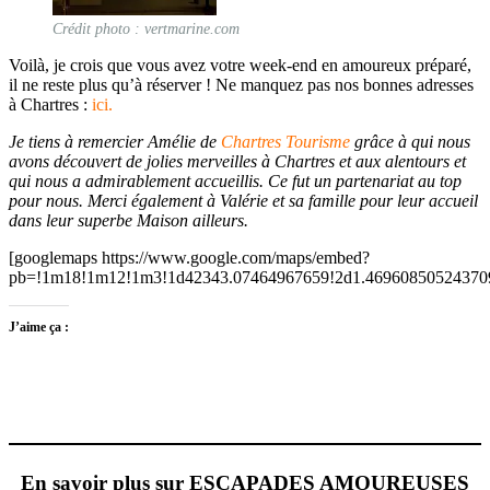
Crédit photo : vertmarine.com
Voilà, je crois que vous avez votre week-end en amoureux préparé,
il ne reste plus qu’à réserver ! Ne manquez pas nos bonnes adresses
à Chartres :
ici.
Je tiens à remercier Amélie de
Chartres Tourisme
grâce à qui nous
avons découvert de jolies merveilles à Chartres et aux alentours et
qui nous a admirablement accueillis. Ce fut un partenariat au top
pour nous. Merci également à Valérie et sa famille pour leur accueil
dans leur superbe Maison ailleurs.
[googlemaps https://www.google.com/maps/embed?
pb=!1m18!1m12!1m3!1d42343.07464967659!2d1.469608505243709
J’aime ça :
En savoir plus sur ESCAPADES AMOUREUSES