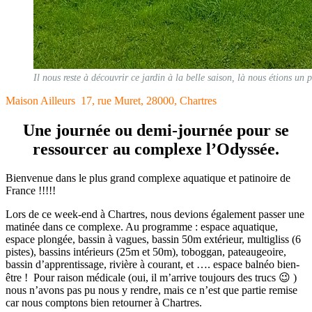
Il nous reste à découvrir ce jardin à la belle saison, là nous étions un 
Maison Ailleurs 17, rue Muret, 28000, Chartres
Une journée ou demi-journée pour se
ressourcer au complexe l’Odyssée.
Bienvenue dans le plus grand complexe aquatique et patinoire de
France !!!!!
Lors de ce week-end à Chartres, nous devions également passer une
matinée dans ce complexe. Au programme : espace aquatique,
espace plongée, bassin à vagues, bassin 50m extérieur, multigliss (6
pistes), bassins intérieurs (25m et 50m), toboggan, pateaugeoire,
bassin d’apprentissage, rivière à courant, et …. espace balnéo bien-
être ! Pour raison médicale (oui, il m’arrive toujours des trucs 😉 )
nous n’avons pas pu nous y rendre, mais ce n’est que partie remise
car nous comptons bien retourner à Chartres.