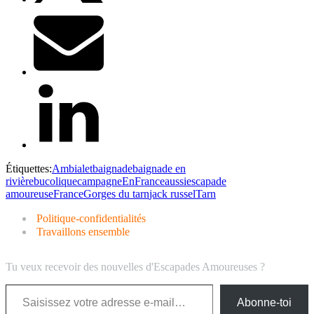
Étiquettes:
Ambialet
baignade
baignade en
rivière
bucolique
campagne
EnFranceaussi
escapade
amoureuse
France
Gorges du tarn
jack russel
Tarn
Politique-confidentialités
Travaillons ensemble
Tu veux recevoir des nouvelles d'Escapades Amoureuses ?
Saisissez votre adresse e-mail…
Abonne-toi