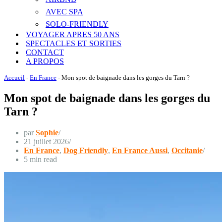
AVEC SPA
SOLO-FRIENDLY
VOYAGER APRES 50 ANS
SPECTACLES ET SORTIES
CONTACT
A PROPOS
Accueil
-
En France
-
Mon spot de baignade dans les gorges du Tarn ?
Mon spot de baignade dans les gorges du
Tarn ?
par
Sophie
21 juillet 2026
En France
,
Dog Friendly
,
En France Aussi
,
Occitanie
5 min read