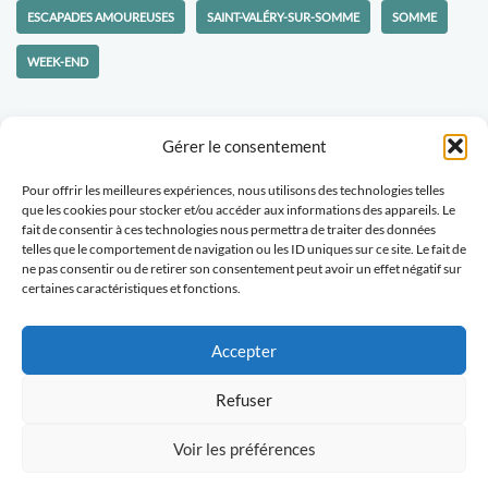
ESCAPADES AMOUREUSES
SAINT-VALÉRY-SUR-SOMME
SOMME
WEEK-END
Gérer le consentement
Pour offrir les meilleures expériences, nous utilisons des technologies telles
Politique-confidentialités
Travaillons ensemble
que les cookies pour stocker et/ou accéder aux informations des appareils. Le
fait de consentir à ces technologies nous permettra de traiter des données
Tu veux recevoir des nouvelles d'Escapades Amoureuses ?
telles que le comportement de navigation ou les ID uniques sur ce site. Le fait de
ne pas consentir ou de retirer son consentement peut avoir un effet négatif sur
certaines caractéristiques et fonctions.
Abonne-toi
Accepter
Refuser
2025/EscapadesAmoureuses.com Créé avec passion pour
partager mes plus belles découvertes
Voir les préférences