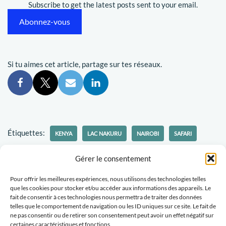
Subscribe to get the latest posts sent to your email.
Abonnez-vous
Si tu aimes cet article, partage sur tes réseaux.
Étiquettes:
KENYA
LAC NAKURU
NAIROBI
SAFARI
Gérer le consentement
Pour offrir les meilleures expériences, nous utilisons des technologies telles
que les cookies pour stocker et/ou accéder aux informations des appareils. Le
fait de consentir à ces technologies nous permettra de traiter des données
Politique-confidentialités
Travaillons ensemble
telles que le comportement de navigation ou les ID uniques sur ce site. Le fait de
ne pas consentir ou de retirer son consentement peut avoir un effet négatif sur
Tu veux recevoir des nouvelles d'Escapades Amoureuses ?
certaines caractéristiques et fonctions.