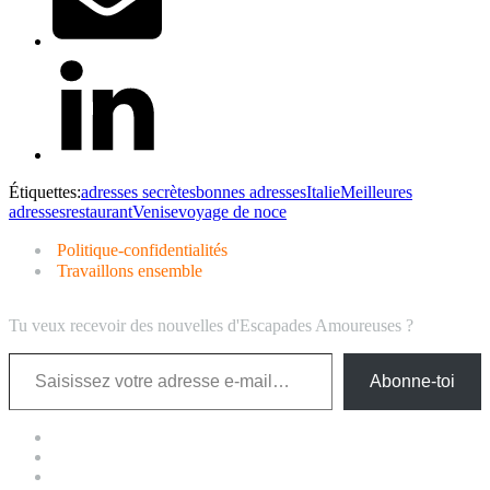
Étiquettes:
adresses secrètes
bonnes adresses
Italie
Meilleures
adresses
restaurant
Venise
voyage de noce
Politique-confidentialités
Travaillons ensemble
Tu veux recevoir des nouvelles d'Escapades Amoureuses ?
Saisissez votre adresse e-mail…
Abonne-toi