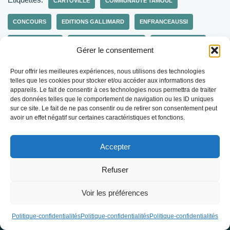
CARTOVILLE
COMMUNAUTÉ TAMOUL
CONCOURS
EDITIONS GALLIMARD
ENFRANCEAUSSI
EXPLORE PARIS
FRANCE COSMOPOLITE
LA COURNEUVE
Gérer le consentement
SRI LANKAIS
TAMOUL
VISITE GUIDÉE
Pour offrir les meilleures expériences, nous utilisons des technologies
telles que les cookies pour stocker et/ou accéder aux informations des
appareils. Le fait de consentir à ces technologies nous permettra de traiter
des données telles que le comportement de navigation ou les ID uniques
sur ce site. Le fait de ne pas consentir ou de retirer son consentement peut
avoir un effet négatif sur certaines caractéristiques et fonctions.
Politique-confidentialités
Travaillons ensemble
Accepter
Tu veux recevoir des nouvelles d'Escapades Amoureuses ?
Refuser
Abonne-toi
Voir les préférences
Politique-confidentialités
Politique-confidentialités
Politique-confidentialités
2025/EscapadesAmoureuses.com Créé avec passion pour partager
mes plus belles découvertes