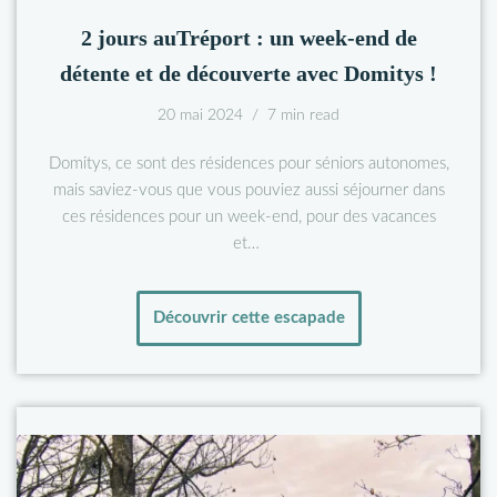
2 jours auTréport : un week-end de
détente et de découverte avec Domitys !
20 mai 2024
7 min read
Domitys, ce sont des résidences pour séniors autonomes,
mais saviez-vous que vous pouviez aussi séjourner dans
ces résidences pour un week-end, pour des vacances
et…
Découvrir cette escapade