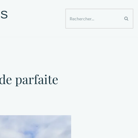
ES
ER APRES 50 ANS
SPECTACLES ET SORTIES
de parfaite