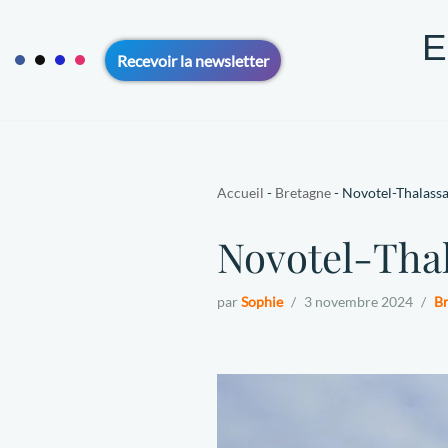
E
Aller
Recevoir la newsletter
au
contenu
ACCUEIL
VOYAGE SOLO 50+
VOYAGE EN COUPLE 5
CONTACT
A PROPOS
Accueil
-
Bretagne
-
Novotel-Thalassa
Novotel-Thal
par
Sophie
3 novembre 2024
Br