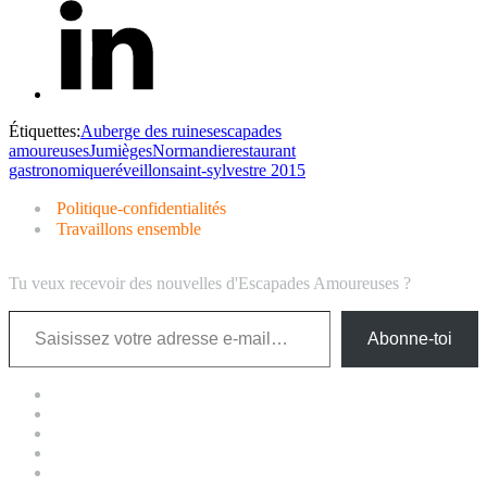
Étiquettes:
Auberge des ruines
escapades
amoureuses
Jumièges
Normandie
restaurant
gastronomique
réveillon
saint-sylvestre 2015
Politique-confidentialités
Travaillons ensemble
Tu veux recevoir des nouvelles d'Escapades Amoureuses ?
Saisissez votre adresse e-mail…
Abonne-toi