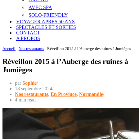
AVEC SPA
SOLO-FRIENDLY
VOYAGER APRES 50 ANS
SPECTACLES ET SORTIES
CONTACT
A PROPOS
Accueil
-
Nos restaurants
-
Réveillon 2015 à l’Auberge des ruines à Jumièges
Réveillon 2015 à l’Auberge des ruines à
Jumièges
par
Sophie
18 septembre 2024
Nos restaurants
,
En Province
,
Normandie
4 min read