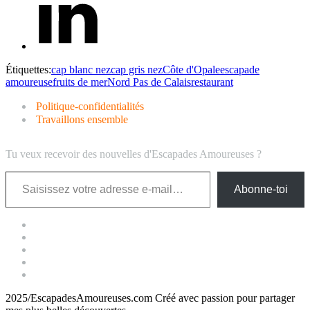
Étiquettes:
cap blanc nez
cap gris nez
Côte d'Opale
escapade
amoureuse
fruits de mer
Nord Pas de Calais
restaurant
Politique-confidentialités
Travaillons ensemble
Tu veux recevoir des nouvelles d'Escapades Amoureuses ?
Saisissez votre adresse e-mail…
Abonne-toi
2025/EscapadesAmoureuses.com Créé avec passion pour partager