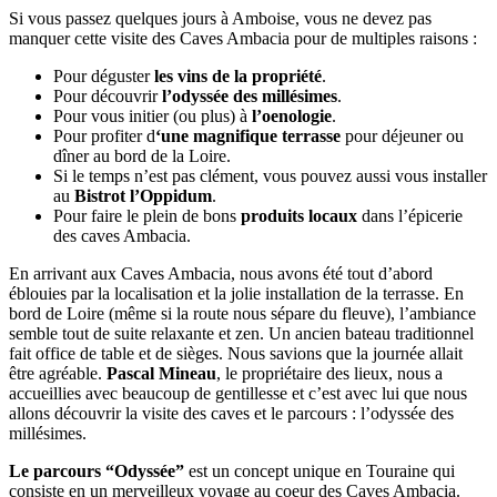
Si vous passez quelques jours à Amboise, vous ne devez pas
manquer cette visite des Caves Ambacia pour de multiples raisons :
Pour déguster
les vins de la propriété
.
Pour découvrir
l’odyssée des millésimes
.
Pour vous initier (ou plus) à
l’oenologie
.
Pour profiter d
‘une magnifique terrasse
pour déjeuner ou
dîner au bord de la Loire.
Si le temps n’est pas clément, vous pouvez aussi vous installer
au
Bistrot l’Oppidum
.
Pour faire le plein de bons
produits locaux
dans l’épicerie
des caves Ambacia.
En arrivant aux Caves Ambacia, nous avons été tout d’abord
éblouies par la localisation et la jolie installation de la terrasse. En
bord de Loire (même si la route nous sépare du fleuve), l’ambiance
semble tout de suite relaxante et zen. Un ancien bateau traditionnel
fait office de table et de sièges. Nous savions que la journée allait
être agréable.
Pascal Mineau
, le propriétaire des lieux, nous a
accueillies avec beaucoup de gentillesse et c’est avec lui que nous
allons découvrir la visite des caves et le parcours : l’odyssée des
millésimes.
Le parcours “Odyssée”
est un concept unique en Touraine qui
consiste en un merveilleux voyage au coeur des Caves Ambacia.