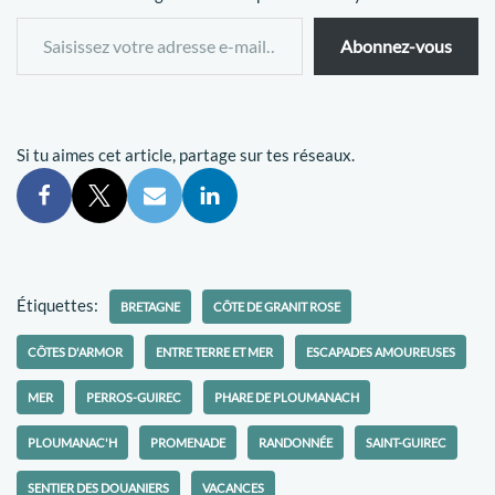
Abonnez-vous
Si tu aimes cet article, partage sur tes réseaux.
Étiquettes:
BRETAGNE
CÔTE DE GRANIT ROSE
CÔTES D'ARMOR
ENTRE TERRE ET MER
ESCAPADES AMOUREUSES
MER
PERROS-GUIREC
PHARE DE PLOUMANACH
PLOUMANAC'H
PROMENADE
RANDONNÉE
SAINT-GUIREC
SENTIER DES DOUANIERS
VACANCES