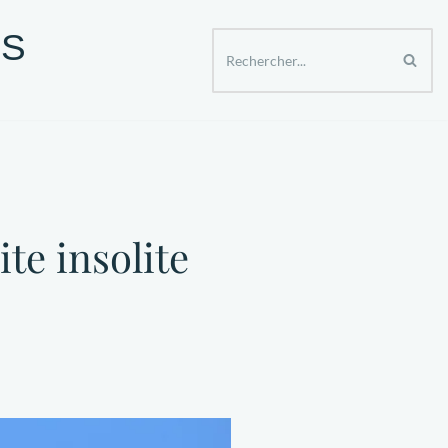
ES
ER APRES 50 ANS
SPECTACLES ET SORTIES
te insolite