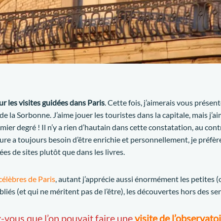
ur les visites guidées dans Paris
. Cette fois, j’aimerais vous présent
e la Sorbonne. J’aime jouer les touristes dans la capitale, mais j’ai
er degré ! Il n’y a rien d’hautain dans cette constatation, au contr
e a toujours besoin d’être enrichie et personnellement, je préfère 
dées de sites plutôt que dans les livres.
élèbres de Paris
, autant j’apprécie aussi énormément les petites (o
iés (et qui ne méritent pas de l’être), les découvertes hors des sen
-vous que l’on pouvait faire une
visite de l’observat