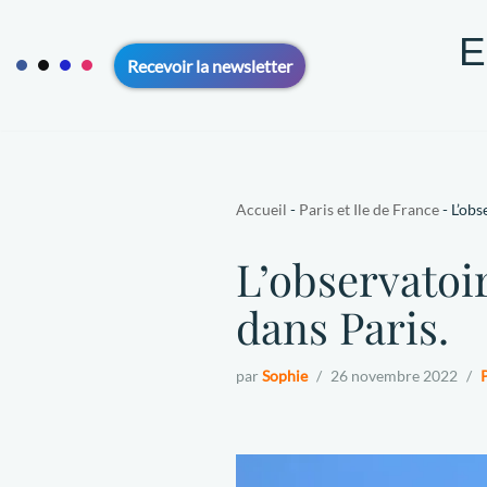
E
Aller
Recevoir la newsletter
au
contenu
ACCUEIL
VOYAGE SOLO 50+
VOYAGE EN COUPLE 5
CONTACT
A PROPOS
Accueil
-
Paris et Ile de France
-
L’obs
L’observatoir
dans Paris.
par
Sophie
26 novembre 2022
P