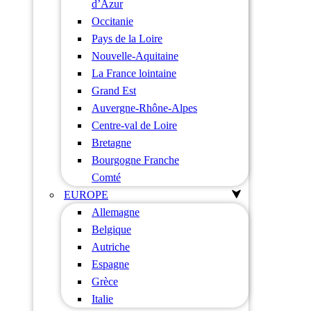
d’Azur
Occitanie
Pays de la Loire
Nouvelle-Aquitaine
La France lointaine
Grand Est
Auvergne-Rhône-Alpes
Centre-val de Loire
Bretagne
Bourgogne Franche
Comté
EUROPE
Allemagne
Belgique
Autriche
Espagne
Grèce
Italie