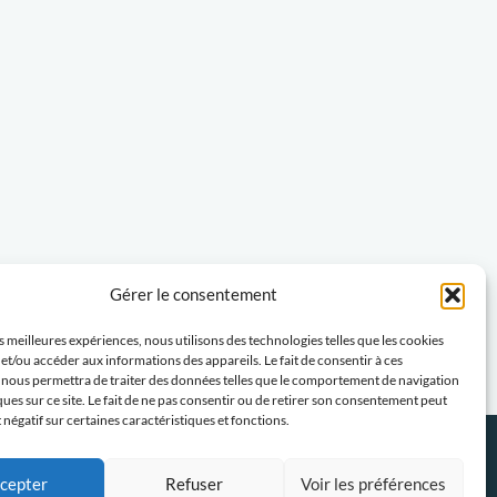
Gérer le consentement
es meilleures expériences, nous utilisons des technologies telles que les cookies
et/ou accéder aux informations des appareils. Le fait de consentir à ces
 nous permettra de traiter des données telles que le comportement de navigation
ques sur ce site. Le fait de ne pas consentir ou de retirer son consentement peut
t négatif sur certaines caractéristiques et fonctions.
Politique-confidentialités
Travaillons ensemble
cepter
Refuser
Voir les préférences