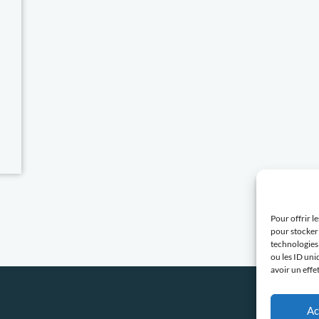
r
Pour offrir l
pour stocker 
technologies
ou les ID uni
avoir un effe
Ac