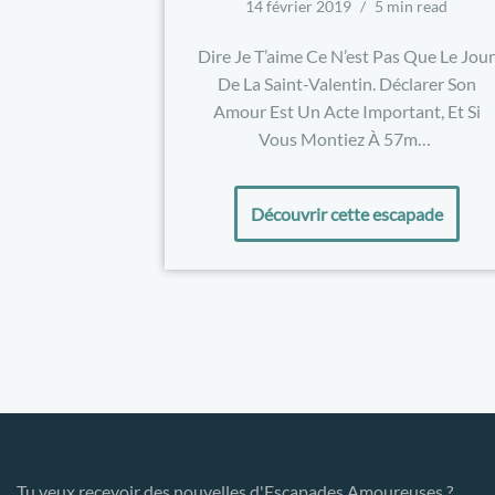
14 février 2019
5 min read
Dire Je T’aime Ce N’est Pas Que Le Jou
De La Saint-Valentin. Déclarer Son
Amour Est Un Acte Important, Et Si
Vous Montiez À 57m…
Découvrir cette escapade
Tu veux recevoir des nouvelles d'Escapades Amoureuses ?