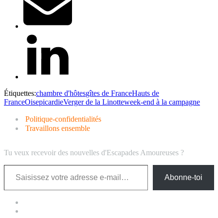
Étiquettes:
chambre d'hôtes
gîtes de France
Hauts de
France
Oise
picardie
Verger de la Linotte
week-end à la campagne
Politique-confidentialités
Travaillons ensemble
Tu veux recevoir des nouvelles d'Escapades Amoureuses ?
Saisissez votre adresse e-mail…
Abonne-toi