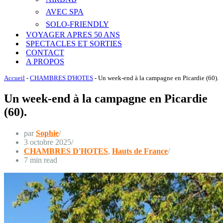
AVEC SPA
SOLO-FRIENDLY
VOYAGER APRES 50 ANS
SPECTACLES ET SORTIES
CONTACT
A PROPOS
Accueil
-
CHAMBRES D'HOTES
-
Un week-end à la campagne en Picardie (60).
Un week-end à la campagne en Picardie
(60).
par
Sophie
3 octobre 2025
CHAMBRES D'HOTES
,
Hauts de France
7 min read