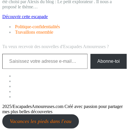
été choisi par Alexis du blog : Le petit explorateur . Il nous a
proposé le thème…
Une
Découvrir cette escapade
frontière
Politique-confidentialités
entre
Deauville
Travaillons ensemble
et
Trouville
Tu veux recevoir des nouvelles d'Escapades Amoureuses ?
(concours
inside)
Saisissez votre adresse e-mail…
Abonne-toi
2025/EscapadesAmoureuses.com Créé avec passion pour partager
mes plus belles découvertes
Vacances les pieds dans l'eau