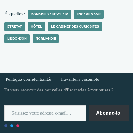
Étiquettes:
DOMAINE SAINT-CLAIR
ESCAPE GAME
ETRETAT
HÔTEL
LE CABINET DES CURIOSITÉS
LE DONJON
NORMANDIE
Politique-confidentialités
Travaillons ensemble
Tu veux recevoir des nouvelles d'Escapades Amoureuses ?
Abonne-toi