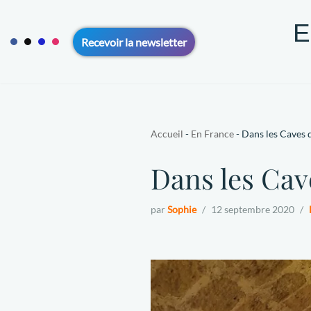
E
Aller
Recevoir la newsletter
au
contenu
ACCUEIL
VOYAGE SOLO 50+
VOYAGE EN COUPLE 5
CONTACT
A PROPOS
Accueil
-
En France
-
Dans les Caves 
Dans les Cav
par
Sophie
12 septembre 2020