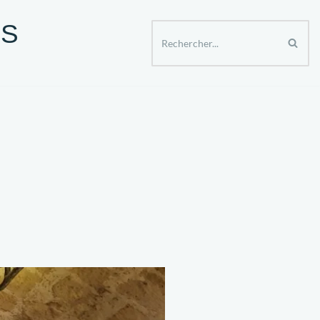
ES
ER APRES 50 ANS
SPECTACLES ET SORTIES