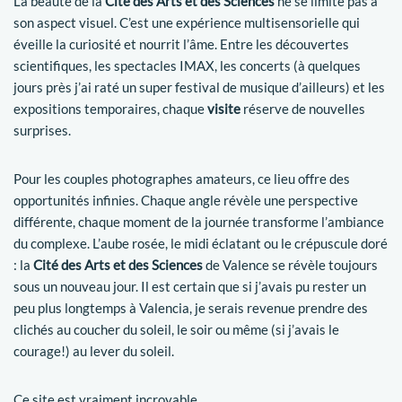
La beauté de la
Cité des Arts et des Sciences
ne se limite pas à
son aspect visuel. C’est une expérience multisensorielle qui
éveille la curiosité et nourrit l’âme. Entre les découvertes
scientifiques, les spectacles IMAX, les concerts (à quelques
jours près j’ai raté un super festival de musique d’ailleurs) et les
expositions temporaires, chaque
visite
réserve de nouvelles
surprises.
Pour les couples photographes amateurs, ce lieu offre des
opportunités infinies. Chaque angle révèle une perspective
différente, chaque moment de la journée transforme l’ambiance
du complexe. L’aube rosée, le midi éclatant ou le crépuscule doré
: la
Cité des Arts et des Sciences
de Valence se révèle toujours
sous un nouveau jour. Il est certain que si j’avais pu rester un
peu plus longtemps à Valencia, je serais revenue prendre des
clichés au coucher du soleil, le soir ou même (si j’avais le
courage!) au lever du soleil.
Ce site est vraiment incroyable.