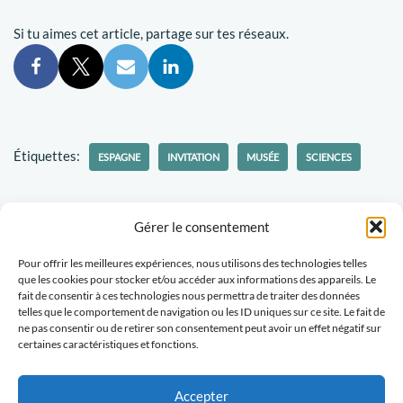
Si tu aimes cet article, partage sur tes réseaux.
Étiquettes:
ESPAGNE
INVITATION
MUSÉE
SCIENCES
Gérer le consentement
Pour offrir les meilleures expériences, nous utilisons des technologies telles
Politique-confidentialités
Travaillons ensemble
que les cookies pour stocker et/ou accéder aux informations des appareils. Le
fait de consentir à ces technologies nous permettra de traiter des données
Tu veux recevoir des nouvelles d'Escapades Amoureuses ?
telles que le comportement de navigation ou les ID uniques sur ce site. Le fait de
ne pas consentir ou de retirer son consentement peut avoir un effet négatif sur
certaines caractéristiques et fonctions.
Abonne-toi
Accepter