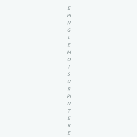
E
PI
N
G
L
E
M
O
I
S
U
R
PI
N
T
E
R
E