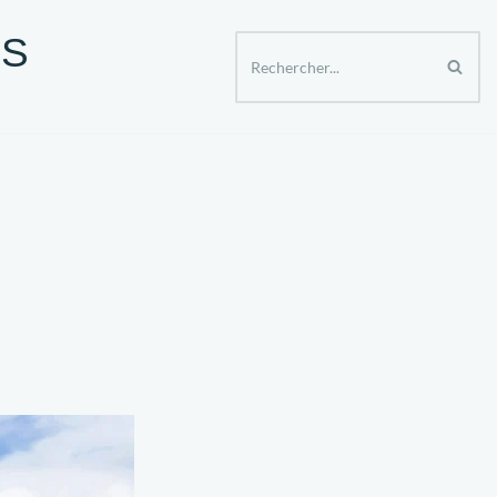
ES
ER APRES 50 ANS
SPECTACLES ET SORTIES