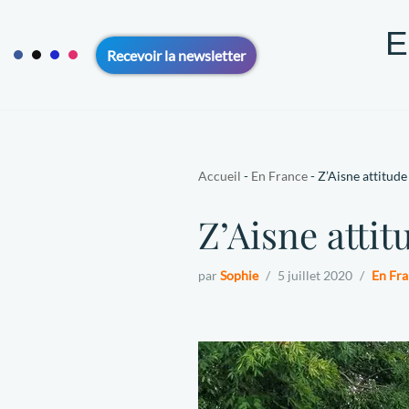
E
Aller
Recevoir la newsletter
au
contenu
ACCUEIL
VOYAGE SOLO 50+
VOYAGE EN COUPLE 5
CONTACT
A PROPOS
Accueil
-
En France
-
Z’Aisne attitud
Z’Aisne attit
par
Sophie
5 juillet 2020
En Fra