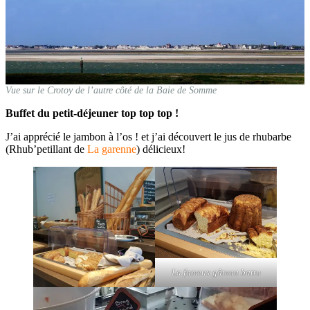
Vue sur le Crotoy de l’autre côté de la Baie de Somme
Buffet du petit-déjeuner top top top !
J’ai apprécié le jambon à l’os ! et j’ai découvert le jus de rhubarbe
(Rhub’petillant de
La garenne
) délicieux!
La fameux gâteau battu