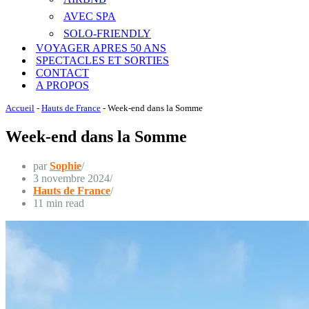
AVEC SPA
SOLO-FRIENDLY
VOYAGER APRES 50 ANS
SPECTACLES ET SORTIES
CONTACT
A PROPOS
Accueil
-
Hauts de France
-
Week-end dans la Somme
Week-end dans la Somme
par
Sophie
3 novembre 2024
Hauts de France
11 min read