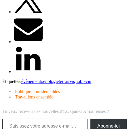
Étiquettes:
évènement
oenologie
terroir
vignoble
vin
Politique-confidentialités
Travaillons ensemble
Tu veux recevoir des nouvelles d'Escapades Amoureuses ?
Saisissez votre adresse e-mail…
Abonne-toi