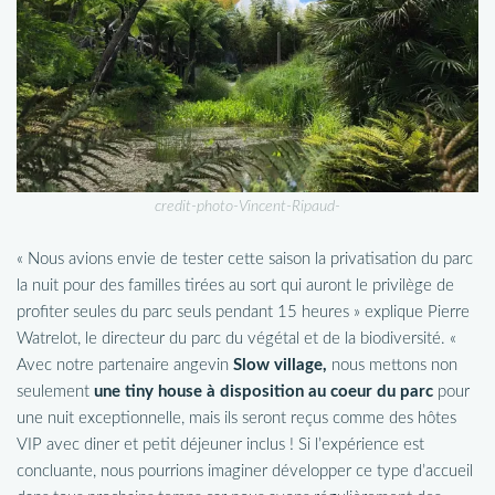
credit-photo-Vincent-Ripaud-
« Nous avions envie de tester cette saison la privatisation du parc
la nuit pour des familles tirées au sort qui auront le privilège de
profiter seules du parc seuls pendant 15 heures » explique Pierre
Watrelot, le directeur du parc du végétal et de la biodiversité. «
Avec notre partenaire angevin
Slow village,
nous mettons non
seulement
une tiny house à disposition au coeur du parc
pour
une nuit exceptionnelle, mais ils seront reçus comme des hôtes
VIP avec diner et petit déjeuner inclus ! Si l’expérience est
concluante, nous pourrions imaginer développer ce type d’accueil