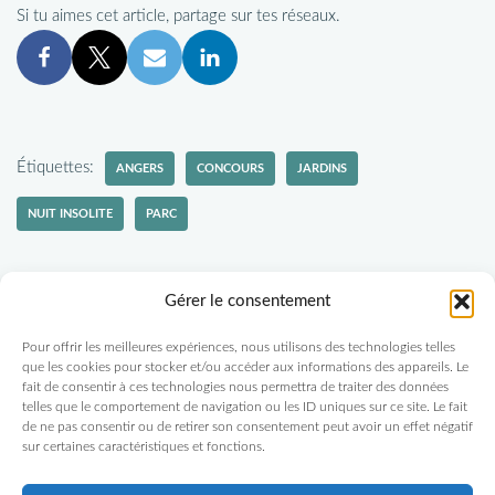
Si tu aimes cet article, partage sur tes réseaux.
Étiquettes:
ANGERS
CONCOURS
JARDINS
NUIT INSOLITE
PARC
Gérer le consentement
Pour offrir les meilleures expériences, nous utilisons des technologies telles
Politique-confidentialités
Travaillons ensemble
que les cookies pour stocker et/ou accéder aux informations des appareils. Le
fait de consentir à ces technologies nous permettra de traiter des données
Tu veux recevoir des nouvelles d'Escapades Amoureuses ?
telles que le comportement de navigation ou les ID uniques sur ce site. Le fait
de ne pas consentir ou de retirer son consentement peut avoir un effet négatif
sur certaines caractéristiques et fonctions.
Abonne-toi