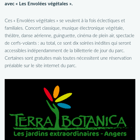
avec « Les Envolées végétales ».
Ces « Envolées végétales » se veulent à la fois éclectiques et
familiales. Concert classique, musique électronique végétale,
théâtre, danse aérienne, guinguette, cinéma de plein air, spectacle
de cerfs-volants : au total, ce sont dix soirées inédites qui seront
accessibles indépendamment de la billetterie de jour du parc.
Certaines sont gratuites mais toutes nécessitent une réservation
préalable sur le site internet du parc.