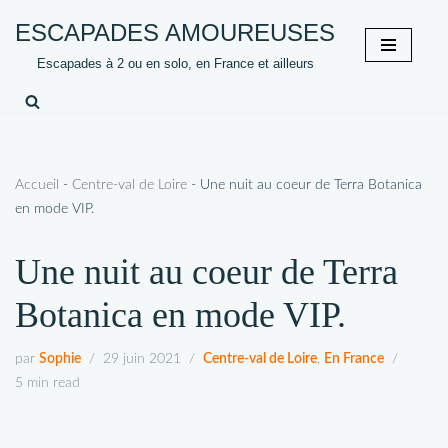
ESCAPADES AMOUREUSES
Aller
Escapades à 2 ou en solo, en France et ailleurs
au
contenu
Accueil
-
Centre-val de Loire
-
Une nuit au coeur de Terra Botanica
en mode VIP.
Une nuit au coeur de Terra
Botanica en mode VIP.
par
Sophie
29 juin 2021
Centre-val de Loire
,
En France
5 min read