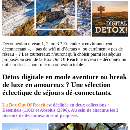
Déconnexion niveau 1, 2, ou 3 ? Entendez « environnement
déconnectant », « pas de wifi ni d’écrans », ou carrément « pas de
réseau » ? Les tourtereaux n’auront qu’à choisir parmi les séjours
proposés au sein de la Box Out Of Reach le niveau de déconnexion
qui leur sied… pour une re-connexion totale !
Détox digitale en mode aventure ou break
de luxe en amoureux ? Une sélection
éclectique de séjours dé-connectants
.
La Box Out Of Reach
est déclinée en deux collections :
Essentiels (110€) et Absolus (280€). Au sein de chacune les 3
niveaux de déconnexion sont proposés.