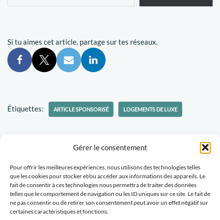
Si tu aimes cet article, partage sur tes réseaux.
Étiquettes:
ARTICLE SPONSORISÉ
LOGEMENTS DE LUXE
Gérer le consentement
Pour offrir les meilleures expériences, nous utilisons des technologies telles
Politique-confidentialités
Travaillons ensemble
que les cookies pour stocker et/ou accéder aux informations des appareils. Le
fait de consentir à ces technologies nous permettra de traiter des données
Tu veux recevoir des nouvelles d'Escapades Amoureuses ?
telles que le comportement de navigation ou les ID uniques sur ce site. Le fait de
ne pas consentir ou de retirer son consentement peut avoir un effet négatif sur
certaines caractéristiques et fonctions.