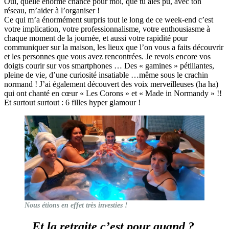
Oui, quelle énorme chance pour moi, que tu aies pu, avec ton
réseau, m’aider à l’organiser !
Ce qui m’a énormément surpris tout le long de ce week-end c’est
votre implication, votre professionnalisme, votre enthousiasme à
chaque moment de la journée, et aussi votre rapidité pour
communiquer sur la maison, les lieux que l’on vous a faits découvrir
et les personnes que vous avez rencontrées. Je revois encore vos
doigts courir sur vos smartphones … Des « gamines » pétillantes,
pleine de vie, d’une curiosité insatiable …même sous le crachin
normand ! J’ai également découvert des voix merveilleuses (ha ha)
qui ont chanté en cœur « Les Corons » et « Made in Normandy » !!
Et surtout surtout : 6 filles hyper glamour !
Nous étions en effet très investies !
Et la retraite c’est pour quand ?