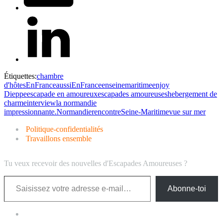
Étiquettes:
chambre
d'hôtes
EnFranceaussi
EnFranceenseinemaritime
enjoy
Dieppe
escapade en amoureux
escapades amoureuses
hebergement de
charme
interview
la normandie
impressionnante.
Normandie
rencontre
Seine-Maritime
vue sur mer
Politique-confidentialités
Travaillons ensemble
Tu veux recevoir des nouvelles d'Escapades Amoureuses ?
Saisissez votre adresse e-mail…
Abonne-toi