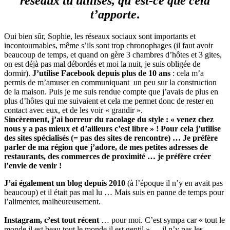
réseaux tu utilises, qu’est-ce que cela
t’apporte
.
Oui bien sûr, Sophie, les réseaux sociaux sont importants et
incontournables, même s’ils sont trop chronophages (il faut avoir
beaucoup de temps, et quand on gère 3 chambres d’hôtes et 3 gites,
on est déjà pas mal débordés et moi la nuit, je suis obligée de
dormir).
J’utilise Facebook depuis plus de 10 ans
: cela m’a
permis de m’amuser en communiquant un peu sur la construction
de la maison. Puis je me suis rendue compte que j’avais de plus en
plus d’hôtes qui me suivaient et cela me permet donc de rester en
contact avec eux, et de les voir « grandir ».
Sincèrement, j’ai horreur du racolage du style : « venez chez
nous y a pas mieux et d’ailleurs c’est libre » ! Pour cela j’utilise
des sites spécialisés (= pas des sites de rencontre) … Je préfère
parler de ma région que j’adore, de mes petites adresses de
restaurants, des commerces de proximité … je préfère créer
l’envie de venir !
J’ai également un blog depuis 2010
(à l’époque il n’y en avait pas
beaucoup) et il était pas mal lu … Mais suis en panne de temps pour
l’alimenter, malheureusement.
Instagram, c’est tout récent
… pour moi. C’est sympa car « tout le
monde il est beau tout le monde il est gentil » … il n’y pas les