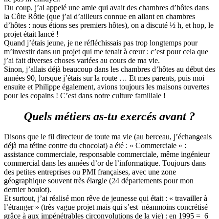
Du coup, j’ai appelé une amie qui avait des chambres d’hôtes dans
la Côte Rôtie (que j’ai d’ailleurs connue en allant en chambres
d’hôtes : nous étions ses premiers hôtes), on a discuté ½ h, et hop, le
projet était lancé !
Quand j’étais jeune, je ne réfléchissais pas trop longtemps pour
m’investir dans un projet qui me tenait à cœur : c’est pour cela que
j’ai fait diverses choses variées au cours de ma vie.
Sinon, j’allais déjà beaucoup dans les chambres d’hôtes au début des
années 90, lorsque j’étais sur la route … Et mes parents, puis moi
ensuite et Philippe également, avions toujours les maisons ouvertes
pour les copains ! C’est dans notre culture familiale !
Quels
métiers as-tu exercés avant ?
Disons que le fil directeur de toute ma vie (au berceau, j’échangeais
déjà ma tétine contre du chocolat) a été : « Commerciale » :
assistance commerciale, responsable commerciale, même ingénieur
commercial dans les années d’or de l’informatique. Toujours dans
des petites entreprises ou PMI françaises, avec une zone
géographique souvent très élargie (24 départements pour mon
dernier boulot).
Et surtout, j’ai réalisé mon rêve de jeunesse qui était : « travailler à
l’étranger » (très vague projet mais qui s’est néanmoins concrétisé
grâce à aux impénétrables circonvolutions de la vie) : en 1995 = 6