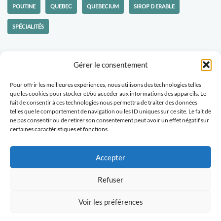
POUTINE
QUEBEC
QUEBECIUM
SIROP D ERABLE
SPÉCIALITÉS
Gérer le consentement
Pour offrir les meilleures expériences, nous utilisons des technologies telles
Politique-confidentialités
Travaillons ensemble
que les cookies pour stocker et/ou accéder aux informations des appareils. Le
fait de consentir à ces technologies nous permettra de traiter des données
Tu veux recevoir des nouvelles d'Escapades Amoureuses ?
telles que le comportement de navigation ou les ID uniques sur ce site. Le fait de
ne pas consentir ou de retirer son consentement peut avoir un effet négatif sur
certaines caractéristiques et fonctions.
Abonne-toi
Accepter
Refuser
2025/EscapadesAmoureuses.com Créé avec passion pour
partager mes plus belles découvertes
Voir les préférences