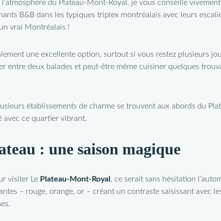
l’atmosphère du Plateau-Mont-Royal, je vous conseille vivement
ants B&B dans les typiques triplex montréalais avec leurs escalie
un vrai Montréalais !
ement une excellente option, surtout si vous restez plusieurs jour
er entre deux balades et peut-être même cuisiner quelques trouva
 plusieurs établissements de charme se trouvent aux abords du Pl
é avec ce quartier vibrant.
ateau : une saison magique
ur visiter Le
Plateau-Mont-Royal
, ce serait sans hésitation l’aut
antes – rouge, orange, or – créant un contraste saisissant avec l
nes.