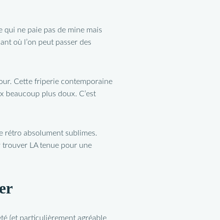
ée qui ne paie pas de mine mais
nant où l’on peut passer des
our. Cette friperie contemporaine
ix beaucoup plus doux. C’est
le rétro absolument sublimes.
ur trouver LA tenue pour une
er
té (et particulièrement agréable