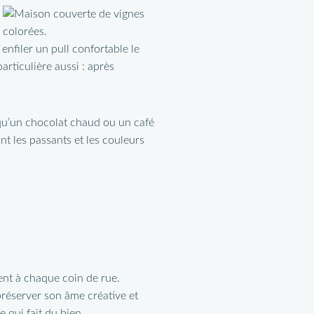
nfiler un pull confortable le
articulière aussi : après
l qu’un chocolat chaud ou un café
nt les passants et les couleurs
ent à chaque coin de rue.
préserver son âme créative et
e qui fait du bien.