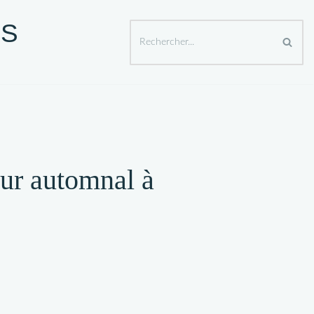
ES
GER APRES 50 ANS
SPECTACLES ET SORTIES
ur automnal à