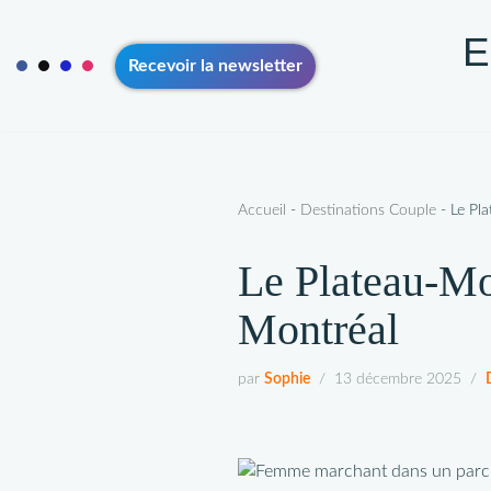
E
Aller
Recevoir la newsletter
au
contenu
ACCUEIL
VOYAGE SOLO 50+
VOYAGE EN COUPLE 5
CONTACT
A PROPOS
Accueil
-
Destinations Couple
-
Le Pl
Le Plateau-Mo
Montréal
par
Sophie
13 décembre 2025