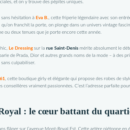
iales, et on y trouve des pépites uniques.
sans hésitation à
Eva B.
, cette friperie légendaire avec son entr
s qu’on franchit la porte, on plonge dans un univers vintage fasci
une ou deux tenues que je porte encore cette année.
chic,
Le Dressing
sur la
rue Saint-Denis
mérite absolument le dét
parle de Prada, Dior et autres grands noms de la mode – à des pr
r sans culpabiliser.
861
, cette boutique girly et élégante qui propose des robes de sty
es conseillères vraiment passionnées. C’est l’adresse parfaite po
yal : le cœur battant du quarti
ans flâner sur l’avenue Mont-Royal Est. Cette artère piétonne en é