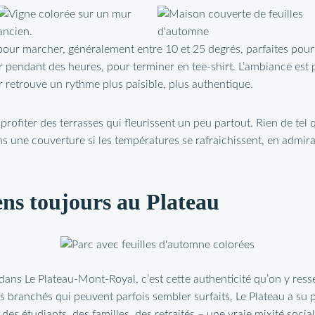
our marcher, généralement entre 10 et 25 degrés, parfaites pour e
er pendant des heures, pour terminer en tee-shirt. L’ambiance est p
ier retrouve un rythme plus paisible, plus authentique.
 profiter des terrasses qui fleurissent un peu partout. Rien de te
ns une couverture si les températures se rafraichissent, en admira
ens toujours au Plateau
ns Le Plateau-Mont-Royal, c’est cette authenticité qu’on y ress
s branchés qui peuvent parfois sembler surfaits, Le Plateau a su 
es étudiants, des familles, des retraités – une vraie mixité social