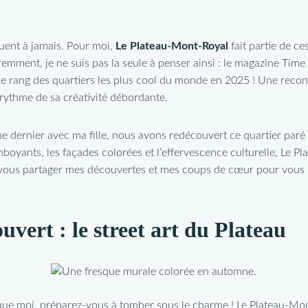
quent à jamais. Pour moi,
Le Plateau-Mont-Royal
fait partie de ce
mment, je ne suis pas la seule à penser ainsi : le magazine Time 
e rang des quartiers les plus cool du monde en 2025 ! Une rec
 rythme de sa créativité débordante.
e dernier avec ma fille, nous avons redécouvert ce quartier paré 
mboyants, les façades colorées et l’effervescence culturelle, Le P
 vous partager mes découvertes et mes coups de cœur pour vous i
uvert : le street art du Plateau
 que moi, préparez-vous à tomber sous le charme ! Le Plateau-Mont