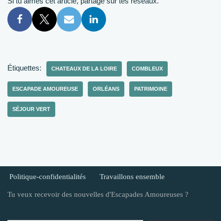
Si tu aimes cet article, partage sur tes réseaux.
Étiquettes:
CHATEAUX DE LA LOIRE
COMBLEUX
ESCAPADE AMOUREUSE
ORLÉANS
PATRIMOINE
SÉJOUR VERT
Politique-confidentialités
Travaillons ensemble
Tu veux recevoir des nouvelles d'Escapades Amoureuses ?