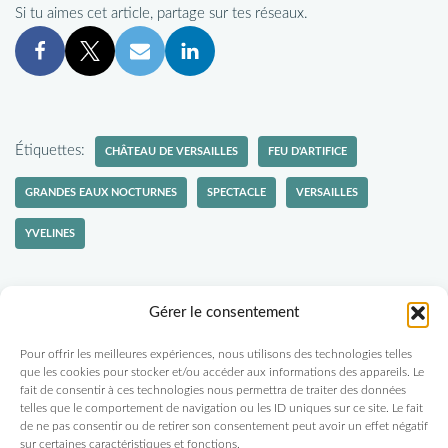
Si tu aimes cet article, partage sur tes réseaux.
Étiquettes:
CHÂTEAU DE VERSAILLES
FEU D'ARTIFICE
GRANDES EAUX NOCTURNES
SPECTACLE
VERSAILLES
YVELINES
Gérer le consentement
Pour offrir les meilleures expériences, nous utilisons des technologies telles
Politique-confidentialités
Travaillons ensemble
que les cookies pour stocker et/ou accéder aux informations des appareils. Le
fait de consentir à ces technologies nous permettra de traiter des données
Tu veux recevoir des nouvelles d'Escapades Amoureuses ?
telles que le comportement de navigation ou les ID uniques sur ce site. Le fait
de ne pas consentir ou de retirer son consentement peut avoir un effet négatif
sur certaines caractéristiques et fonctions.