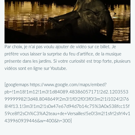
Par choix, je n’ai pas voulu ajouter de vidéo sur ce billet. Je
préfère vous laisser la surprise du feu d’artifice, de la musique
présente dans les jardins. Si votre curiosité est trop forte, plusieurs
vidéos sont en ligne sur Youtube.
[googlemaps https://www.google.com/maps/embed?
pb=!1m18!1m12!1m3!1d84089.48386057171!2d2.1203553
99999982!3d48.8048649!2m3!1f0!2f0!3f0!3m2!1i1024!2i76
8!4f13.1!3m3!1m2!1s0x47e67d94d7b14c75%3A0x538fcc15f
59ce8f!2sCh%C3%A2teau+de+Versailles!5e0!3m2!1sfr!2sfr!4v1
439960939446&w=400&h=300]