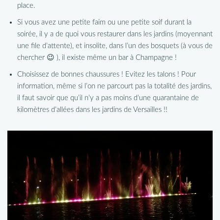
place.
Si vous avez une petite faim ou une petite soif durant la
soirée, il y a de quoi vous restaurer dans les jardins (moyennant
une file d’attente), et insolite, dans l’un des bosquets (à vous de
chercher 😉 ), il existe même un bar à Champagne !
Choisissez de bonnes chaussures ! Evitez les talons ! Pour
information, même si l’on ne parcourt pas la totalité des jardins,
il faut savoir que qu’il n’y a pas moins d’une quarantaine de
kilomètres d’allées dans les jardins de Versailles !!