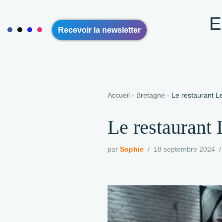
E
Aller
Recevoir la newsletter
au
contenu
ACCUEIL
VOYAGE SOLO 50+
VOYAGE EN COUPLE 
CONTACT
A PROPOS
Accueil
-
Bretagne
-
Le restaurant L
Le restaurant 
par
Sophie
18 septembre 2024