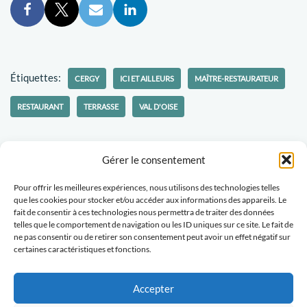
Étiquettes:
CERGY
ICI ET AILLEURS
MAÎTRE-RESTAURATEUR
RESTAURANT
TERRASSE
VAL D'OISE
Gérer le consentement
Pour offrir les meilleures expériences, nous utilisons des technologies telles
Politique-confidentialités
Travaillons ensemble
que les cookies pour stocker et/ou accéder aux informations des appareils. Le
fait de consentir à ces technologies nous permettra de traiter des données
Tu veux recevoir des nouvelles d'Escapades Amoureuses ?
telles que le comportement de navigation ou les ID uniques sur ce site. Le fait de
ne pas consentir ou de retirer son consentement peut avoir un effet négatif sur
certaines caractéristiques et fonctions.
Abonne-toi
Accepter