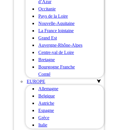
d’Azur
Occitanie
Pays de la Loire
Nouvelle-Aquitaine
La France lointaine
Grand Est
Auvergne-Rhône-Alpes
Centre-val de Loire
Bretagne
Bourgogne Franche
Comté
EUROPE
Allemagne
Belgique
Autriche
Espagne
Grèce
Italie