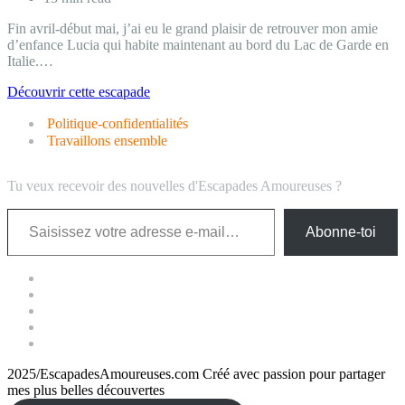
Fin avril-début mai, j’ai eu le grand plaisir de retrouver mon amie
d’enfance Lucia qui habite maintenant au bord du Lac de Garde en
Italie.…
Escapade
Découvrir cette escapade
en
Politique-confidentialités
Italie
au
Travaillons ensemble
bord
du
Tu veux recevoir des nouvelles d'Escapades Amoureuses ?
Lac
de
Saisissez votre adresse e-mail…
Garde.
Abonne-toi
2025/EscapadesAmoureuses.com Créé avec passion pour partager
mes plus belles découvertes