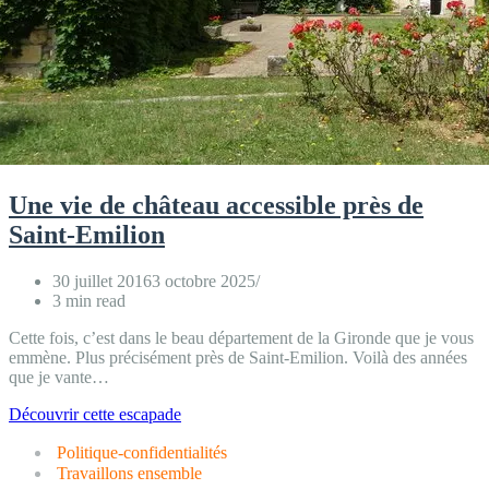
Une vie de château accessible près de
Saint-Emilion
30 juillet 2016
3 octobre 2025
3 min read
Cette fois, c’est dans le beau département de la Gironde que je vous
emmène. Plus précisément près de Saint-Emilion. Voilà des années
que je vante…
Une
Découvrir cette escapade
vie
Politique-confidentialités
de
château
Travaillons ensemble